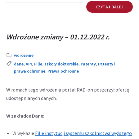
CZYTAJ DALEJ
Wdrożone zmiany – 01.12.2022 r.
Kategoria:
wdrożenie
Tags:
dane
,
API
,
Filie
,
szkoły doktorskie
,
Patenty
,
Patenty i
prawa ochronne
,
Prawa ochronne
W ramach tego wdrożenia portal RAD-on poszerzył ofertę
udostępnianych danych.
W zakładce Dane:
W wykazie
Filie instytucji systemu szkolnictwa wyższego