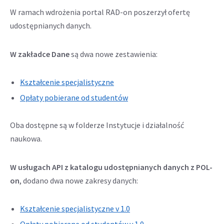
W ramach wdrożenia portal RAD-on poszerzył ofertę
udostępnianych danych.
W zakładce Dane
są dwa nowe zestawienia:
Odnośnik
Kształcenie specjalistyczne
otwiera
Odnośnik
Opłaty pobierane od studentów
się
otwiera
w
się
Oba dostępne są w folderze Instytucje i działalność
nowej
w
naukowa.
karcie
nowej
karcie
W usługach API z katalogu udostępnianych danych z POL-
on
, dodano dwa nowe zakresy danych:
Odnośnik
Kształcenie specjalistyczne v 1.0
otwiera
Odnośnik