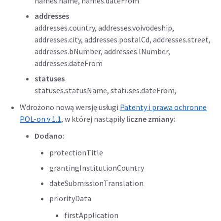
names.name, names.dateFrom
addresses
addresses.country, addresses.voivodeship,
addresses.city, addresses.postalCd, addresses.street,
addresses.bNumber, addresses.lNumber,
addresses.dateFrom
statuses
statuses.statusName, statuses.dateFrom,
Wdrożono nową wersję usługi
Patenty i prawa ochronne
POL-on v 1.1
, w której nastąpiły
liczne zmiany
:
Dodano
:
protectionTitle
grantingInstitutionCountry
dateSubmissionTranslation
priorityData
firstApplication