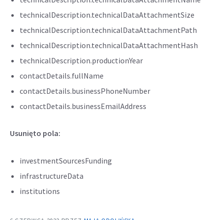
technicalDescription.technicalDataAttachmentSize
technicalDescription.technicalDataAttachmentPath
technicalDescription.technicalDataAttachmentHash
technicalDescription.productionYear
contactDetails.fullName
contactDetails.businessPhoneNumber
contactDetails.businessEmailAddress
Usunięto pola:
investmentSourcesFunding
infrastructureData
institutions