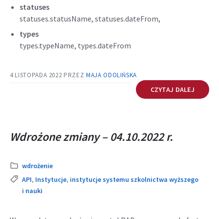
statuses
statuses.statusName, statuses.dateFrom,
types
types.typeName, types.dateFrom
4 LISTOPADA 2022
PRZEZ
MAJA ODOLIŃSKA
CZYTAJ DALEJ
Wdrożone zmiany – 04.10.2022 r.
Kategoria:
wdrożenie
Tags:
API
,
Instytucje
,
instytucje systemu szkolnictwa wyższego
i nauki