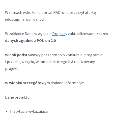
W ramach wdrożenia portal RAD-on poszerzył ofertę
udostępnianych danych.
Odnośnik
W zakładce Dane w wykazie
Projekty
zaktualizowano
zakres
otwiera
danych zgodnie z POL-on 2.0
.
się
w
Widok podstawowy
poszerzono o konkursie, programie
nowej
i przedsięwzięciu, w ramach którego był realizowany
karcie
projekt.
W widoku szczegółowym
dodano informacje:
Dane projektu
Instytucja wykazująca