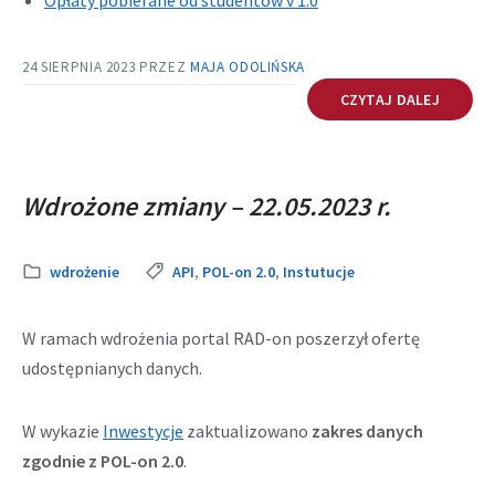
Opłaty pobierane od studentów v 1.0
się
otwiera
w
się
24 SIERPNIA 2023
PRZEZ
MAJA ODOLIŃSKA
nowej
w
karcie
CZYTAJ DALEJ
nowej
karcie
Wdrożone zmiany – 22.05.2023 r.
Kategoria:
Tags:
wdrożenie
API
,
POL-on 2.0
,
Instutucje
W ramach wdrożenia portal RAD-on poszerzył ofertę
udostępnianych danych.
W wykazie
Inwestycje
zaktualizowano
zakres danych
zgodnie z POL-on 2.0
.