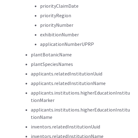
priorityClaimDate
priorityRegion
priorityNumber
exhibitionNumber
applicationNumberUPRP
plantBotanicName
plantSpeciesNames
applicants.relatedInstitutionUuid
applicants.relatedInstitutionName
applicants.institutions.higherEducationInstitu
tionMarker
applicants.institutions.higherEducationInstitu
tionName
inventors.relatedInstitutionUuid
inventors.relatedInstitutionName