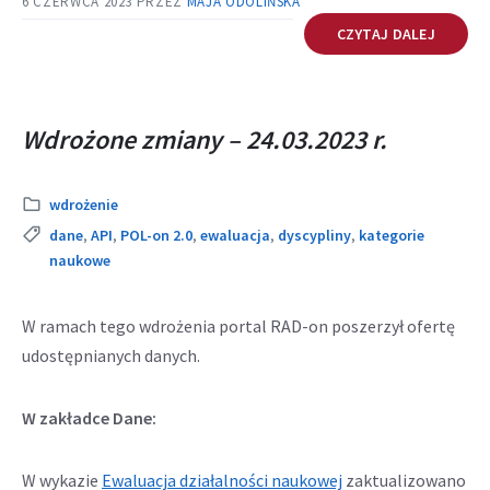
6 CZERWCA 2023
PRZEZ
MAJA ODOLIŃSKA
CZYTAJ DALEJ
Wdrożone zmiany – 24.03.2023 r.
Kategoria:
wdrożenie
Tags:
dane
,
API
,
POL-on 2.0
,
ewaluacja
,
dyscypliny
,
kategorie
naukowe
W ramach tego wdrożenia portal RAD-on poszerzył ofertę
udostępnianych danych.
W zakładce Dane:
W wykazie
Ewaluacja działalności naukowej
zaktualizowano