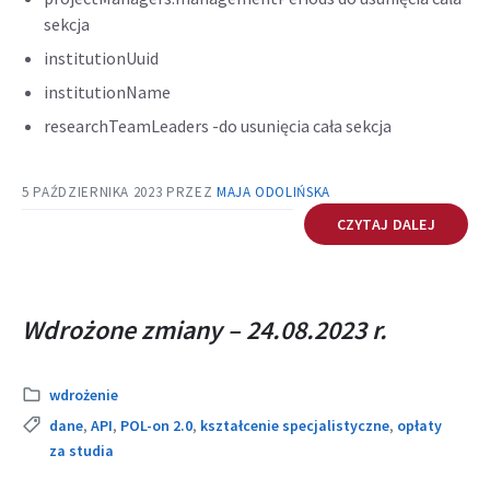
sekcja
institutionUuid
institutionName
researchTeamLeaders -do usunięcia cała sekcja
5 PAŹDZIERNIKA 2023
PRZEZ
MAJA ODOLIŃSKA
CZYTAJ DALEJ
Wdrożone zmiany – 24.08.2023 r.
Kategoria:
wdrożenie
Tags:
dane
,
API
,
POL-on 2.0
,
kształcenie specjalistyczne
,
opłaty
za studia