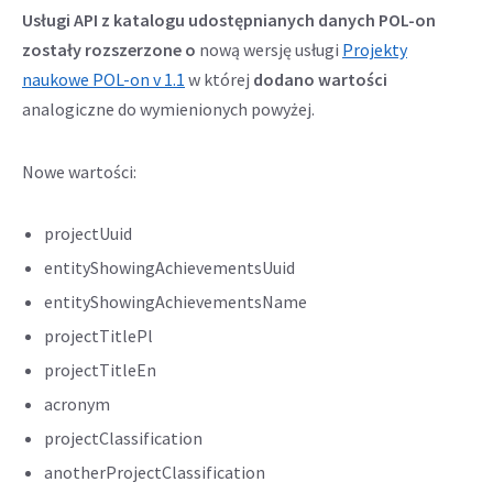
Usługi API z katalogu udostępnianych danych POL-on
zostały rozszerzone o
nową wersję usługi
Projekty
Odnośnik
naukowe POL-on v 1.1
w której
dodano wartości
otwiera
analogiczne do wymienionych powyżej.
się
w
Nowe wartości:
nowej
karcie
projectUuid
entityShowingAchievementsUuid
entityShowingAchievementsName
projectTitlePl
projectTitleEn
acronym
projectClassification
anotherProjectClassification