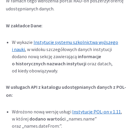
W ramach tego wdrożenia portal RAD-on poszerzył ofertę
udostępnianych danych.
W zakładce Dane:
W wykazie
Instytucje systemu szkolnictwa wyższego
i nauki
, w widoku szczegółowych danych instytucji
dodano nową sekcję zawierającą
informacje
o historycznych nazwach instytucji
oraz datach,
od kiedy obowiązywały.
W usługach API z katalogu udostępnianych danych z POL-
on:
Wdrożono nową wersję usługi
Instytucje POL-on v 1.11
,
w której
dodano wartości
„names.name”
oraz „names.dateFrom:”.