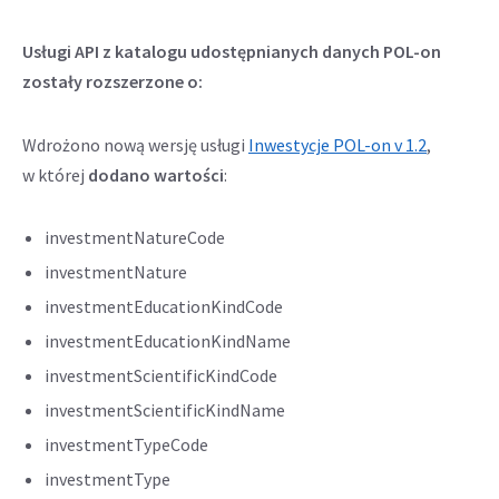
Usługi API z katalogu udostępnianych danych POL-on
zostały rozszerzone o:
Wdrożono nową wersję usługi
Inwestycje POL-on v 1.2
,
w której
dodano wartości
:
investmentNatureCode
investmentNature
investmentEducationKindCode
investmentEducationKindName
investmentScientificKindCode
investmentScientificKindName
investmentTypeCode
investmentType