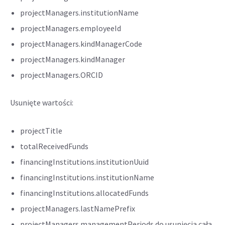
projectManagers.institutionName
projectManagers.employeeId
projectManagers.kindManagerCode
projectManagers.kindManager
projectManagers.ORCID
Usunięte wartości:
projectTitle
totalReceivedFunds
financingInstitutions.institutionUuid
financingInstitutions.institutionName
financingInstitutions.allocatedFunds
projectManagers.lastNamePrefix
projectManagers.managementPeriods do usunięcia cała