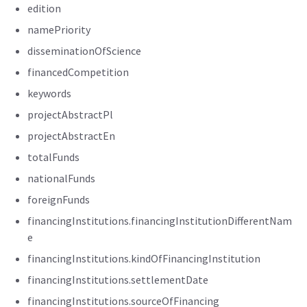
edition
namePriority
disseminationOfScience
financedCompetition
keywords
projectAbstractPl
projectAbstractEn
totalFunds
nationalFunds
foreignFunds
financingInstitutions.financingInstitutionDifferentNam
e
financingInstitutions.kindOfFinancingInstitution
financingInstitutions.settlementDate
financingInstitutions.sourceOfFinancing