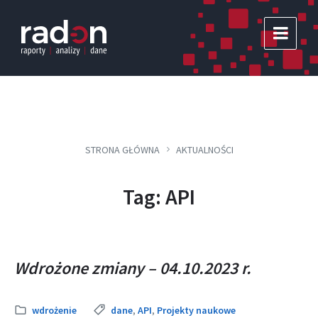
Skip
Skip
Skip
to
to
to
content
main
footer
navigation
STRONA GŁÓWNA
AKTUALNOŚCI
Tag: API
Wdrożone zmiany – 04.10.2023 r.
Kategoria:
Tags:
wdrożenie
dane
,
API
,
Projekty naukowe