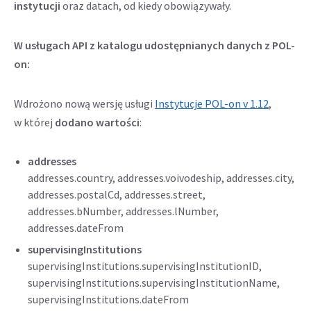
instytucji
oraz datach, od kiedy obowiązywały.
W usługach API z katalogu udostępnianych danych z POL-
on:
Wdrożono nową wersję usługi
Instytucje POL-on v 1.12
,
w której
dodano wartości
:
addresses
addresses.country, addresses.voivodeship, addresses.city,
addresses.postalCd, addresses.street,
addresses.bNumber, addresses.lNumber,
addresses.dateFrom
supervisingInstitutions
supervisingInstitutions.supervisingInstitutionID,
supervisingInstitutions.supervisingInstitutionName,
supervisingInstitutions.dateFrom