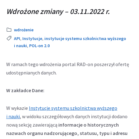
Wdrożone zmiany – 03.11.2022 r.
Kategoria:
wdrożenie
Tags:
API
,
Instytucje
,
instytucje systemu szkolnictwa wyższego
i nauki
,
POL-on 2.0
W ramach tego wdrożenia portal RAD-on poszerzył ofertę
udostępnianych danych.
W zakładce Dane:
W wykazie
Instytucje systemu szkolnictwa wyższego
i nauki
, w widoku szczegółowych danych instytucji dodano
nową sekcję zawierającą
informacje o historycznych
nazwach organu nadzorującego, statusu, typu i adresu