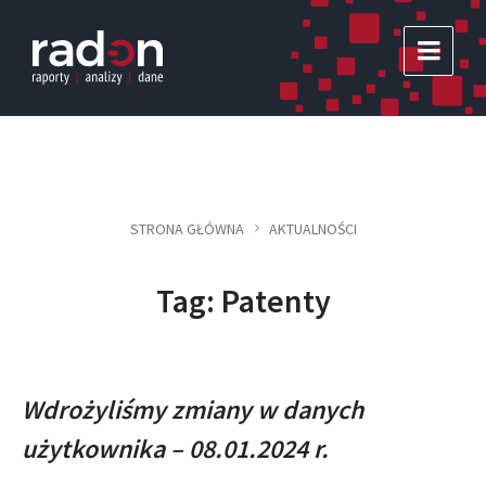
Skip
Skip
Skip
to
to
to
content
main
footer
navigation
STRONA GŁÓWNA
AKTUALNOŚCI
Tag: Patenty
Wdrożyliśmy zmiany w danych
użytkownika – 08.01.2024 r.