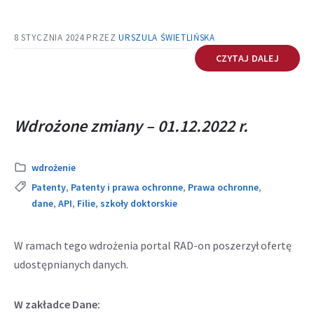
8 STYCZNIA 2024
PRZEZ
URSZULA ŚWIETLIŃSKA
CZYTAJ DALEJ
Wdrożone zmiany – 01.12.2022 r.
Kategoria:
wdrożenie
Tags:
Patenty
,
Patenty i prawa ochronne
,
Prawa ochronne
,
dane
,
API
,
Filie
,
szkoły doktorskie
W ramach tego wdrożenia portal RAD-on poszerzył ofertę
udostępnianych danych.
W zakładce Dane: