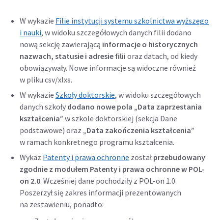
W wykazie
Filie instytucji systemu szkolnictwa wyższego
i nauki
, w widoku szczegółowych danych filii dodano
nową sekcję zawierającą
informacje o historycznych
nazwach, statusie i adresie filii
oraz datach, od kiedy
obowiązywały. Nowe informacje są widoczne również
w pliku csv/xlxs.
W wykazie
Szkoły doktorskie
, w widoku szczegółowych
danych szkoły
dodano nowe pola
„Data zaprzestania
kształcenia”
w szkole doktorskiej (sekcja Dane
podstawowe) oraz
„Data zakończenia kształcenia”
w ramach konkretnego programu kształcenia.
Wykaz
Patenty i prawa ochronne
został
przebudowany
zgodnie z modułem Patenty i prawa ochronne w POL-
on 2.0
. Wcześniej dane pochodziły z POL-on 1.0.
Poszerzył się zakres informacji prezentowanych
na zestawieniu, ponadto: