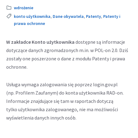
Kategoria:
wdrożenie
Tags:
konto użytkownika
,
Dane obywatela
,
Patenty
,
Patenty i
prawa ochronne
W zakładce Konto użytkownika
dostępne są informacje
dotyczące danych zgromadzonych m.in. w POL-on 2.0. Dziś
zostały one poszerzone o dane z modułu Patenty i prawa
ochronne.
Usługa wymaga zalogowania się poprzez login.gov.pl
(np. Profilem Zaufanym) do konta użytkownika RAD-on.
Informacje znajdujące się tam w raportach dotyczą
tylko użytkownika zalogowanego, nie ma możliwości
wyświetlenia danych innych osób.