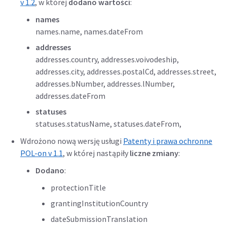
v 1.2
, w której
dodano wartości
:
names
names.name, names.dateFrom
addresses
addresses.country, addresses.voivodeship,
addresses.city, addresses.postalCd, addresses.street,
addresses.bNumber, addresses.lNumber,
addresses.dateFrom
statuses
statuses.statusName, statuses.dateFrom,
Wdrożono nową wersję usługi
Patenty i prawa ochronne
POL-on v 1.1
, w której nastąpiły
liczne zmiany
:
Dodano
:
protectionTitle
grantingInstitutionCountry
dateSubmissionTranslation