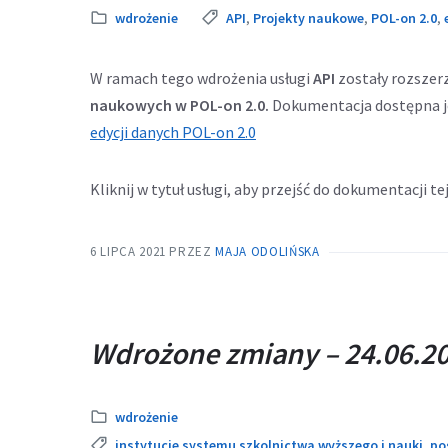
Kategoria:
Tags:
wdrożenie
API
,
Projekty naukowe
,
POL-on 2.0
,
W ramach tego wdrożenia usługi
API
zostały rozszer
naukowych w POL-on 2.0.
Dokumentacja dostępna j
edycji danych POL-on 2.0
Kliknij w tytuł usługi, aby przejść do dokumentacji tej
6 LIPCA 2021
PRZEZ
MAJA ODOLIŃSKA
Wdrożone zmiany – 24.06.20
Kategoria:
wdrożenie
Tags:
instytucje systemu szkolnictwa wyższego i nauki
,
po