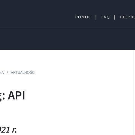
POMOC
FAQ
HELPDE
NA
AKTUALNOŚCI
: API
21 r.