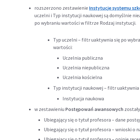
rozszerzono zestawienie
Instytucje systemu szk
uczelni i Typ instytucji naukowej są domyślnie ni
po wybraniu wartości w filtrze Rodzaj instytucji.
Typ uczelni – filtr uaktywnia się po wybra
wartości:
Uczelnia publiczna
Uczelnia niepubliczna
Uczelnia kościelna
Typ instytucji naukowej – filtr uaktywnia 
Instytucja naukowa
w zestawieniu
Postępowań awansowych
zostały
Ubiegający się o tytuł profesora – dane pos
Ubiegający się o tytuł profesora – wnioski o n
Ubiegający się o tytuł profesora – opinie re