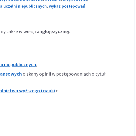
a uczelni niepublicznych
,
wykaz postępowań
pny także
w wersji anglojęzycznej
.
ni niepublicznych
,
wansowych
o skany opinii w postępowaniach o tytuł
olnictwa wyższego i nauki
o: