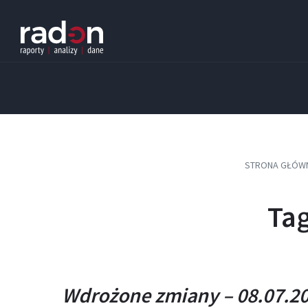
Skip
Skip
Skip
to
to
to
content
main
footer
navigation
STRONA GŁÓW
Tag
Wdrożone zmiany – 08.07.20