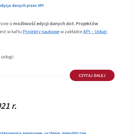
edycja danych przez API
zone o
możliwość edycji danych dot. Projektów
est w kaflu
Projekty naukowe
w zakładce
API – Usługi
 usługi.
CZYTAJ DALEJ
21 r.
stępowania awansowe
,
uczlenie
,
niepubliczne
,