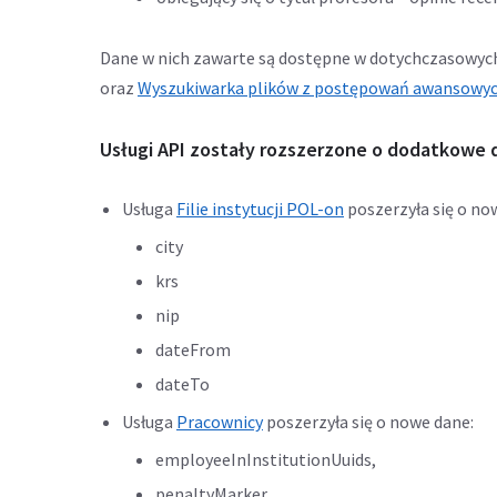
Dane w nich zawarte są dostępne w dotychczasowyc
oraz
Wyszukiwarka plików z postępowań awansowy
Usługi API zostały rozszerzone o dodatkowe 
Usługa
Filie instytucji POL-on
poszerzyła się o no
city
krs
nip
dateFrom
dateTo
Usługa
Pracownicy
poszerzyła się o nowe dane:
employeeInInstitutionUuids,
penaltyMarker,