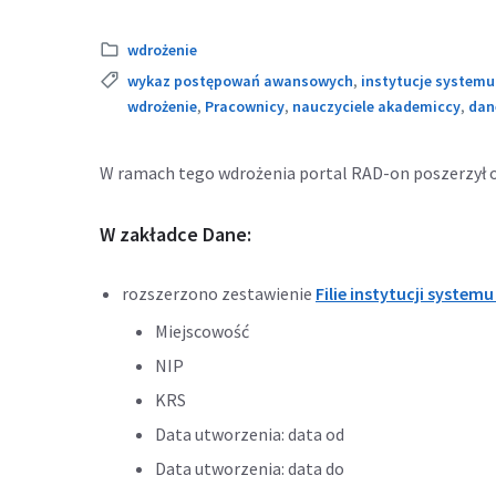
Kategoria:
wdrożenie
Tags:
wykaz postępowań awansowych
,
instytucje systemu
wdrożenie
,
Pracownicy
,
nauczyciele akademiccy
,
dan
W ramach tego wdrożenia portal RAD-on poszerzył o
W zakładce Dane:
rozszerzono zestawienie
Filie instytucji system
Miejscowość
NIP
KRS
Data utworzenia: data od
Data utworzenia: data do