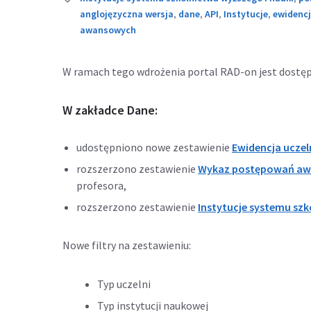
anglojęzyczna wersja
,
dane
,
API
,
Instytucje
,
ewidencj
awansowych
W ramach tego wdrożenia portal RAD-on jest dostę
W zakładce Dane:
udostępniono nowe zestawienie
Ewidencja uczel
rozszerzono zestawienie
Wykaz postępowań a
profesora,
rozszerzono zestawienie
Instytucje systemu szk
Nowe filtry na zestawieniu:
Typ uczelni
Typ instytucji naukowej