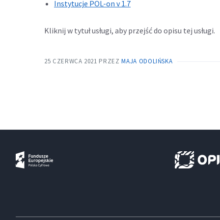
Instytucje POL-on v 1.7
Kliknij w tytuł usługi, aby przejść do opisu tej usługi.
25 CZERWCA 2021
PRZEZ
MAJA ODOLIŃSKA