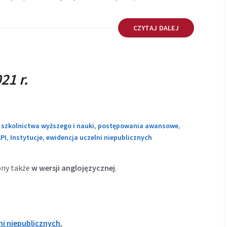
się
się
w
w
CZYTAJ DALEJ
nowej
nowej
karcie
karcie
21 r.
 szkolnictwa wyższego i nauki
,
postępowania awansowe
,
PI
,
Instytucje
,
ewidencja uczelni niepublicznych
pny także
w wersji anglojęzycznej
.
ni niepublicznych
,