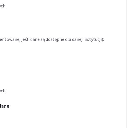
ych
towane, jeśli dane są dostępne dla danej instytucji):
ych
dane
: