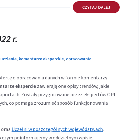
CZYTAJ DALEJ
22 r.
,
uczlenie
,
komentarze eksperckie
,
opracowania
ofertę o opracowania danych w formie komentarzy
ntarze ekspercie
zawierają one opisy trendów, jakie
portach. Zostały przygotowane przez ekspertów OPI
znych, co pomaga zrozumieć sposób funkcjonowania
Odnośnik
Odnośnik
oraz
Uczelni w poszczególnych województwach
.
otwiera
otwiera
 o czym poinformujemy w oddzielnym wpisie.