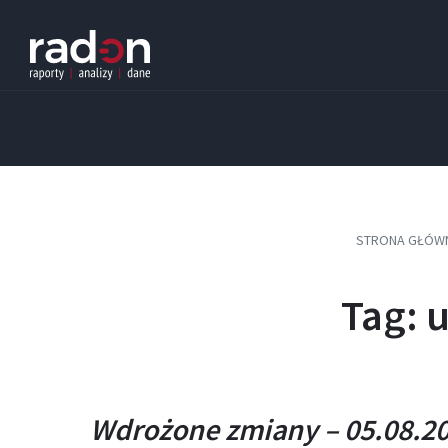
Skip
Skip
Skip
to
to
to
content
main
footer
navigation
STRONA GŁÓW
Tag: 
Wdrożone zmiany – 05.08.20