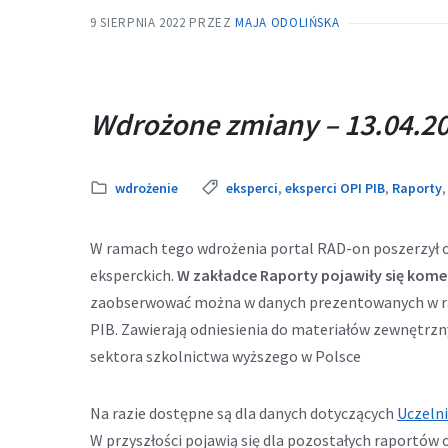
9 SIERPNIA 2022
PRZEZ
MAJA ODOLIŃSKA
Wdrożone zmiany – 13.04.20
Kategoria:
Tags:
wdrożenie
eksperci
,
eksperci OPI PIB
,
Raporty
W ramach tego wdrożenia portal RAD-on poszerzył 
eksperckich.
W zakładce Raporty pojawiły się kome
zaobserwować można w danych prezentowanych w ra
PIB. Zawierają odniesienia do materiałów zewnętr
sektora szkolnictwa wyższego w Polsce
Na razie dostępne są dla danych dotyczących
Uczelni
W przyszłości pojawią się dla pozostałych raportów