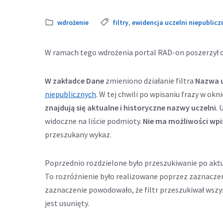
Kategoria:
Tags:
wdrożenie
filtry
,
ewidencja uczelni niepublicz
W ramach tego wdrożenia portal RAD-on poszerzył o
W zakładce Dane
zmieniono działanie filtra
Nazwa u
niepublicznych
. W tej chwili po wpisaniu frazy w okni
znajdują się aktualne i historyczne nazwy uczelni
. 
widoczne na liście podmioty.
Nie ma możliwości wpi
przeszukany wykaz.
Poprzednio rozdzielone było przeszukiwanie po aktu
To rozróżnienie było realizowane poprzez zaznaczen
zaznaczenie powodowało, że filtr przeszukiwał wszy
jest usunięty.