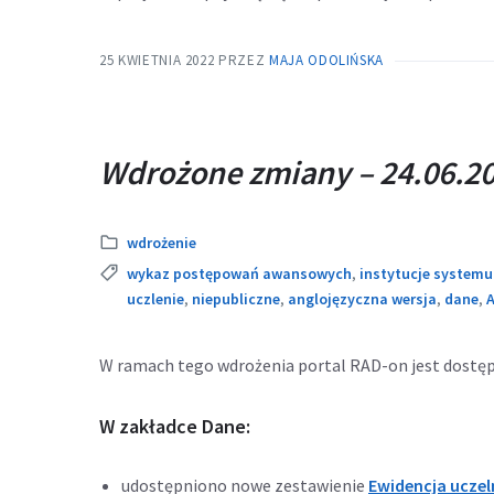
25 KWIETNIA 2022
PRZEZ
MAJA ODOLIŃSKA
Wdrożone zmiany – 24.06.20
Kategoria:
wdrożenie
Tags:
wykaz postępowań awansowych
,
instytucje systemu
uczlenie
,
niepubliczne
,
anglojęzyczna wersja
,
dane
,
A
W ramach tego wdrożenia portal RAD-on jest dostę
W zakładce Dane:
udostępniono nowe zestawienie
Ewidencja uczel