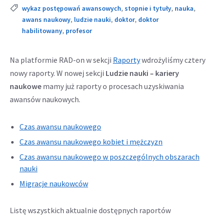
Tags:
wykaz postępowań awansowych
,
stopnie i tytuły
,
nauka
,
awans naukowy
,
ludzie nauki
,
doktor
,
doktor
habilitowany
,
profesor
Odnośnik
Na platformie RAD-on w sekcji
Raporty
wdrożyliśmy cztery
otwiera
nowy raporty. W nowej sekcji
Ludzie nauki – kariery
się
naukowe
mamy już raporty o procesach uzyskiwania
w
awansów naukowych.
nowej
karcie
Czas awansu naukowego
Czas awansu naukowego kobiet i mężczyzn
Czas awansu naukowego w poszczególnych obszarach
nauki
Migracje naukowców
Listę wszystkich aktualnie dostępnych raportów