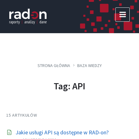
Skip
Skip
Skip
to
to
to
content
main
footer
navigation
STRONA GŁÓWNA
BAZA WIEDZY
Tag: API
15 ARTYKUŁÓW
Jakie usługi API są dostępne w RAD-on?