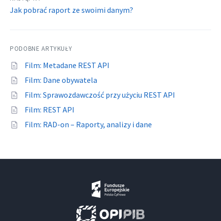
Jak pobrać raport ze swoimi danym?
PODOBNE ARTYKUŁY
Film: Metadane REST API
Film: Dane obywatela
Film: Sprawozdawczość przy użyciu REST API
Film: REST API
Film: RAD-on – Raporty, analizy i dane