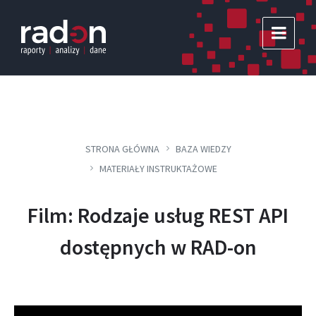
Skip
Skip
Skip
to
to
to
content
main
footer
navigation
STRONA GŁÓWNA
BAZA WIEDZY
MATERIAŁY INSTRUKTAŻOWE
Film: Rodzaje usług REST API
dostępnych w RAD-on