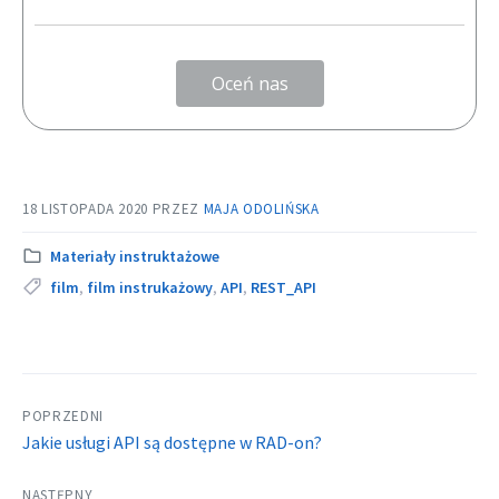
Oceń nas
18 LISTOPADA 2020
PRZEZ
MAJA ODOLIŃSKA
Kategoria:
Materiały instruktażowe
Tags:
film
,
film instrukażowy
,
API
,
REST_API
POPRZEDNI
Jakie usługi API są dostępne w RAD-on?
NASTĘPNY