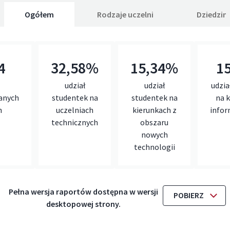
Ogółem
Rodzaje uczelni
Dziedzin
4
32,58%
15,34%
1
udział
udział
udzia
anych
studentek na
studentek na
na 
h
uczelniach
kierunkach z
infor
technicznych
obszaru
nowych
technologii
Pełna wersja raportów dostępna w wersji
POBIERZ
desktopowej strony.