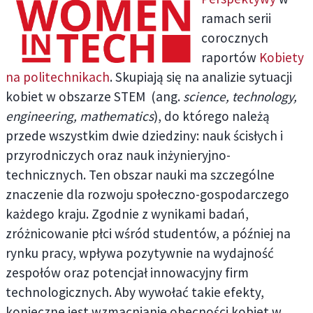
ramach serii
corocznych
raportów
Kobiety
na politechnikach
. Skupiają się na analizie sytuacji
kobiet w obszarze STEM (ang.
scie
nce, technology,
engineering, mathematics
), do którego należą
przede wszystkim dwie dziedziny: nauk ścisłych i
przyrodniczych oraz nauk inżynieryjno-
technicznych. Ten obszar nauki ma szczególne
znaczenie dla rozwoju społeczno-gospodarczego
każdego kraju. Zgodnie z wynikami badań,
zróżnicowanie płci wśród studentów, a później na
rynku pracy, wpływa pozytywnie na wydajność
zespołów oraz potencjał innowacyjny firm
technologicznych. Aby wywołać takie efekty,
konieczne jest wzmacnianie obecności kobiet w