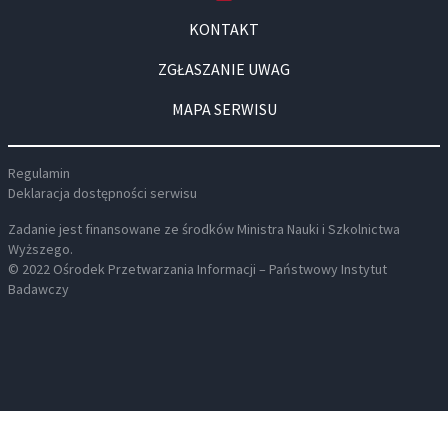
KONTAKT
ZGŁASZANIE UWAG
MAPA SERWISU
Regulamin
Deklaracja dostępności serwisu
Zadanie jest finansowane ze środków Ministra Nauki i Szkolnictwa
Wyższego.
© 2022 Ośrodek Przetwarzania Informacji – Państwowy Instytut
Badawczy