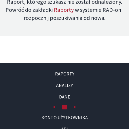
Raport, którego szukasz nie został odnaleziony.
Powróć do zakładki
Raporty
w systemie RAD-on i
rozpocznij poszukiwania od nowa.
RAPORTY
ANALIZY
DANE
KONTO UŻYTKOWNIKA