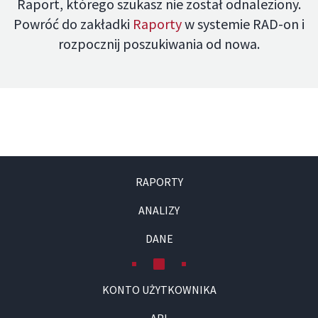
Raport, którego szukasz nie został odnaleziony.
Powróć do zakładki
Raporty
w systemie RAD-on i
rozpocznij poszukiwania od nowa.
RAPORTY
ANALIZY
DANE
KONTO UŻYTKOWNIKA