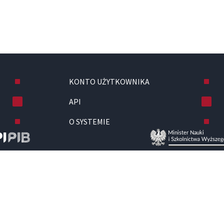
KONTO UŻYTKOWNIKA
API
O SYSTEMIE
olnictwa Wyższego.
stytut Badawczy