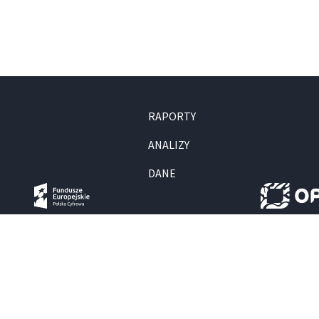
RAPORTY
ANALIZY
DANE
Zadanie jest finansowane ze środków Ministra Nauki i Szk
© 2022 Ośrodek Przetwarzania Informacji – Państwowy In