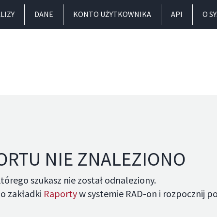
LIZY
DANE
KONTO UŻYTKOWNIKA
API
O S
ORTU NIE ZNALEZIONO
tórego szukasz nie został odnaleziony.
o zakładki
Raporty
w systemie RAD-on i rozpocznij p