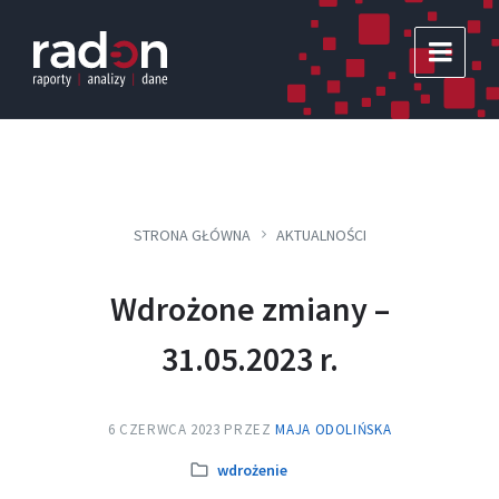
Skip
Skip
Skip
to
to
to
content
main
footer
navigation
STRONA GŁÓWNA
AKTUALNOŚCI
Wdrożone zmiany –
31.05.2023 r.
6 CZERWCA 2023
PRZEZ
MAJA ODOLIŃSKA
Kategoria:
wdrożenie