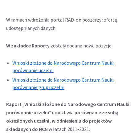
W ramach wdrożenia portal RAD-on poszerzył ofertę
udostępnianych danych.
W zakładce Raporty
zostały dodane nowe pozycje:
Wnioski złożone do Narodowego Centrum Nauki:
Odnośnik
porównanie uczelni
otwiera
Wnioski złożone do Narodowego Centrum Nauki:
się
Odnośnik
porównanie grup uczelni
w
otwiera
nowej
się
Raport „Wnioski złożone do Narodowego Centrum Nauki:
karcie
w
porównanie uczelni”
umożliwia
porównanie ze sobą
nowej
określonych uczelni, w odniesieniu do projektów
karcie
składanych do NCN
w latach 2011-2021.