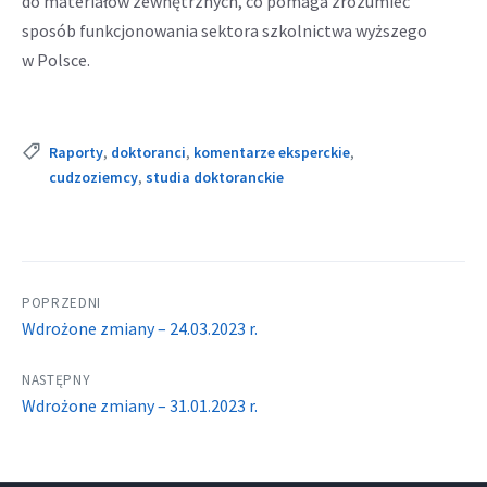
do materiałów zewnętrznych, co pomaga zrozumieć
sposób funkcjonowania sektora szkolnictwa wyższego
w Polsce.
Tags:
Raporty
,
doktoranci
,
komentarze eksperckie
,
cudzoziemcy
,
studia doktoranckie
POPRZEDNI
Wdrożone zmiany – 24.03.2023 r.
NASTĘPNY
Wdrożone zmiany – 31.01.2023 r.