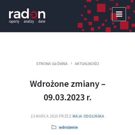
Skip
Skip
Skip
to
to
to
content
main
footer
navigation
STRONA GŁÓWNA
AKTUALNOŚCI
Wdrożone zmiany –
09.03.2023 r.
13 MARCA 2023
PRZEZ
MAJA ODOLIŃSKA
Kategoria:
wdrożenie