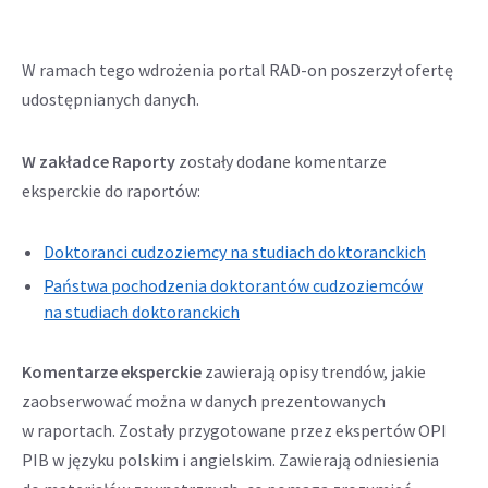
W ramach tego wdrożenia portal RAD-on poszerzył ofertę
udostępnianych danych.
W zakładce Raporty
zostały dodane komentarze
eksperckie do raportów:
Odnośni
Doktoranci cudzoziemcy na studiach doktoranckich
otwiera
Państwa pochodzenia doktorantów cudzoziemców
się
Odnośnik
na studiach doktoranckich
w
otwiera
nowej
się
Komentarze eksperckie
zawierają opisy trendów, jakie
karcie
w
zaobserwować można w danych prezentowanych
nowej
w raportach. Zostały przygotowane przez ekspertów OPI
karcie
PIB w języku polskim i angielskim. Zawierają odniesienia