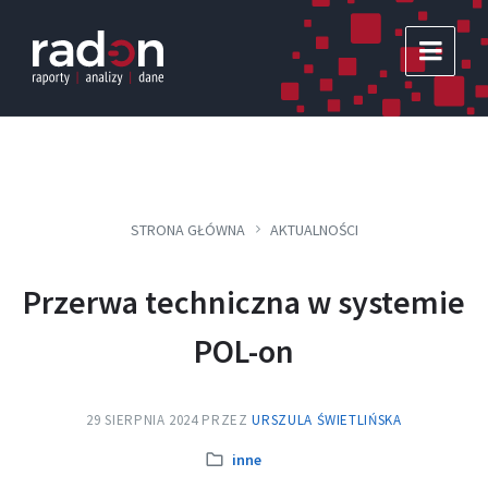
Skip
Skip
Skip
to
to
to
content
main
footer
navigation
STRONA GŁÓWNA
AKTUALNOŚCI
Przerwa techniczna w systemie
POL-on
29 SIERPNIA 2024
PRZEZ
URSZULA ŚWIETLIŃSKA
Kategoria:
inne