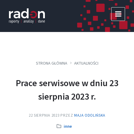
Skip
Skip
Skip
to
to
to
content
main
footer
navigation
STRONA GŁÓWNA
AKTUALNOŚCI
Prace serwisowe w dniu 23
sierpnia 2023 r.
22 SIERPNIA 2023
PRZEZ
MAJA ODOLIŃSKA
Kategoria:
inne