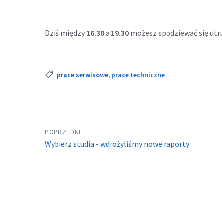
Dziś między
16.30
a
19.30
możesz spodziewać się utr
Tags:
prace serwisowe
,
prace techniczne
POPRZEDNI
Wybierz studia - wdrożyliśmy nowe raporty