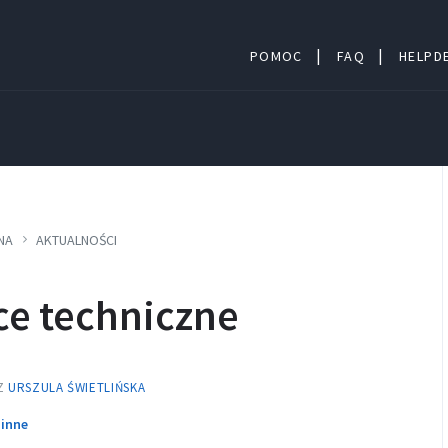
POMOC
FAQ
HELPDE
NA
AKTUALNOŚCI
ce techniczne
Z
URSZULA ŚWIETLIŃSKA
Kategoria:
inne