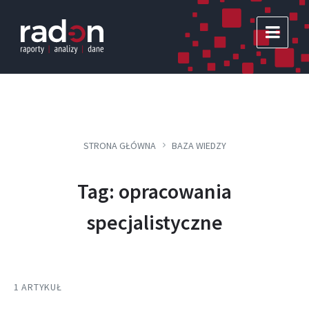
Skip
Skip
Skip
to
to
to
content
main
footer
navigation
STRONA GŁÓWNA
BAZA WIEDZY
Tag: opracowania
specjalistyczne
1 ARTYKUŁ