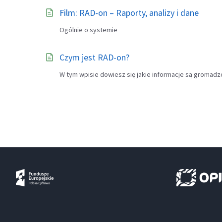
Film: RAD-on – Raporty, analizy i dane
Ogólnie o systemie
Czym jest RAD-on?
W tym wpisie dowiesz się jakie informacje są gromadzo