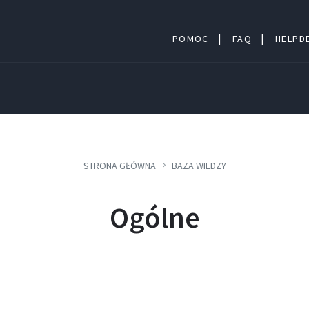
POMOC
FAQ
HELPDE
STRONA GŁÓWNA
BAZA WIEDZY
Ogólne