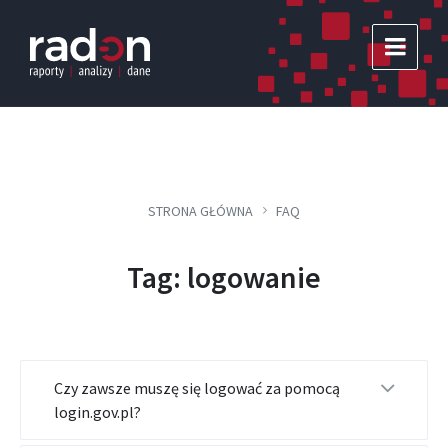
Skip
Skip
Skip
to
to
to
content
main
footer
navigation
STRONA GŁÓWNA
FAQ
Tag: logowanie
Czy zawsze muszę się logować za pomocą
login.gov.pl?