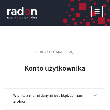
Skip
Skip
Skip
to
to
to
content
main
footer
navigation
STRONA GŁÓWNA
FAQ
Konto użytkownika
W pliku z moimi danymi jest błąd, co mam
zrobić?