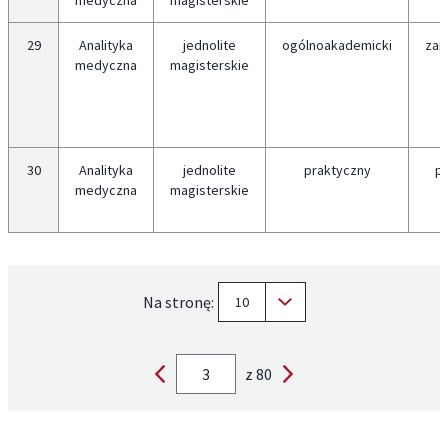
medyczna
magisterskie
29
Analityka
jednolite
ogólnoakademicki
zar
medyczna
magisterskie
30
Analityka
jednolite
praktyczny
p
medyczna
magisterskie
Na stronę:
10
z 80