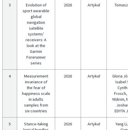
3
Evolution of
2026
Artykuł
Tomasz 
sport wearable
global
navigation
satellite
systems’
receivers: A
look at the
Garmin
Forerunner
series
4
Measurement
2026
Artykuł
Gloria Jóll
invariance of
Isabel Si
the fear of
Cynthia
happiness scale
Frosch, 
in adults
Yıldırım, 
samples from
Joshanl
six countries
EDYTA J
5
Stance-taking
2026
Artykuł
Yang Li,
lexical bundles
Gumu