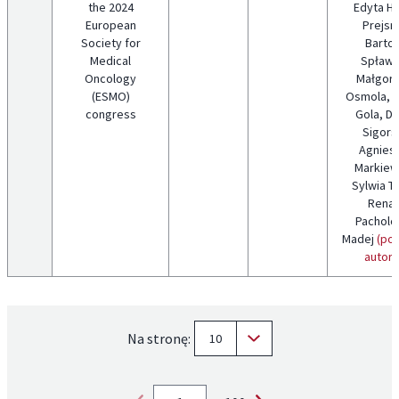
the 2024
Edyta Hu
European
Prejsn
Society for
Barto
Medical
Spławs
Oncology
Małgorz
(ESMO)
Osmola, M
congress
Gola, D
Sigors
Agnies
Markiew
Sylwia T
Renat
Pacholc
Madej
(poz
autorz
Na stronę:
10