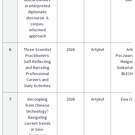
in interpreted
diplomatic
discourse. A
corpus-
informed
approach
6
Three Scientist
2026
Artykuł
Artu
Practitioners:
Poczwardo
Self-Reflecting
Małgorz
and Narrating
Siekańska
Professional
BLECH
Careers and
Daily Activities
7
Decoupling
2026
Artykuł
Ewa Cie
from Chinese
technology?
Navigating
current trends
in Sino-