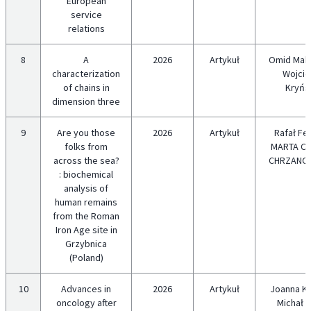
European
service
relations
8
A
2026
Artykuł
Omid Makh
characterization
Wojcie
of chains in
Kryńs
dimension three
9
Are you those
2026
Artykuł
Rafał Fe
folks from
MARTA CH
across the sea?
CHRZANO
: biochemical
analysis of
human remains
from the Roman
Iron Age site in
Grzybnica
(Poland)
10
Advances in
2026
Artykuł
Joanna Ki
oncology after
Michał W