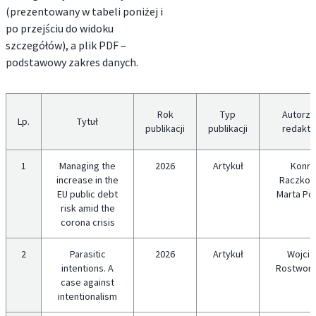
(prezentowany w tabeli poniżej i
po przejściu do widoku
szczegółów), a plik PDF –
podstawowy zakres danych.
Rok
Typ
Autorzy
Lp.
Tytuł
publikacji
publikacji
redakto
1
Managing the
2026
Artykuł
Konra
increase in the
Raczkow
EU public debt
Marta Po
risk amid the
corona crisis
2
Parasitic
2026
Artykuł
Wojcie
intentions. A
Rostworo
case against
intentionalism